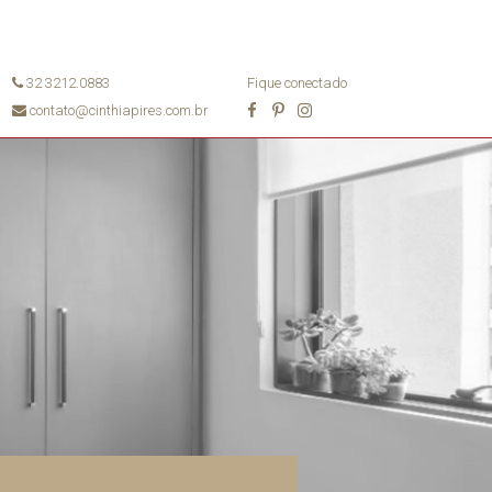
32 3212.0883
Fique conectado
contato@cinthiapires.com.br