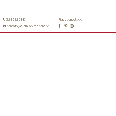
32 3212.0883
Fique conectado
contato@cinthiapires.com.br