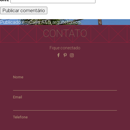
Publicado em
Casa A&D arquitetônico
CONTATO
Fique conectado
Nome
Email
Telefone