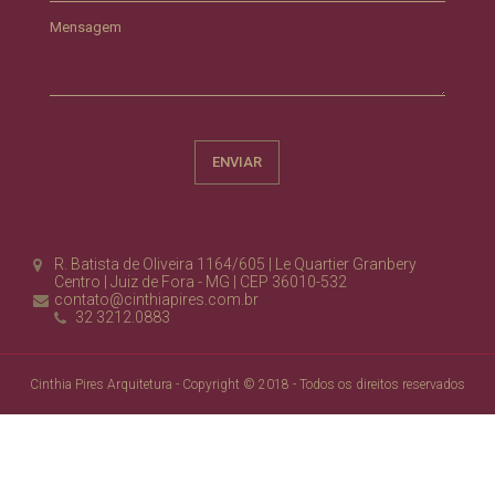
Mensagem
R. Batista de Oliveira 1164/605 | Le Quartier Granbery
Centro | Juiz de Fora - MG | CEP 36010-532
contato@cinthiapires.com.br
32 3212.0883
Cinthia Pires Arquitetura - Copyright © 2018 - Todos os direitos reservados