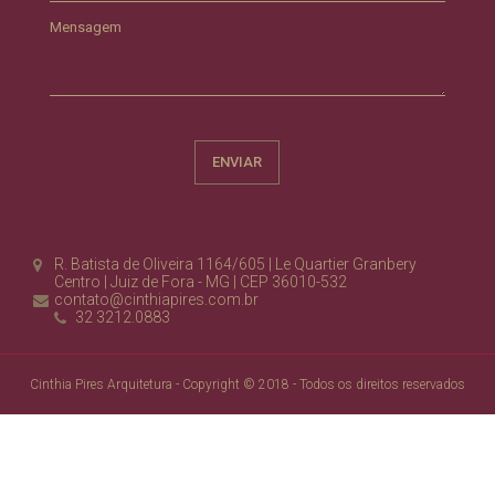
Mensagem
R. Batista de Oliveira 1164/605 | Le Quartier Granbery
Centro | Juiz de Fora - MG | CEP 36010-532
contato@cinthiapires.com.br
32 3212.0883
Cinthia Pires Arquitetura - Copyright © 2018 - Todos os direitos reservados