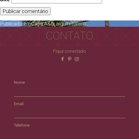
Publicado em
Casa A&D arquitetônico
CONTATO
Fique conectado
Nome
Email
Telefone