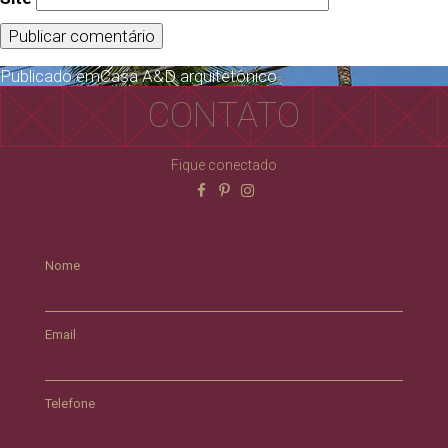
Publicado em
Casa A&D arquitetônico
CONTATO
Fique conectado
Nome
Email
Telefone