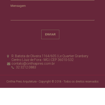
Mensagem
R. Batista de Oliveira 1164/605 | Le Quartier Granbery
Centro | Juiz de Fora - MG | CEP 36010-532
contato@cinthiapires.com.br
32 3212.0883
Cinthia Pires Arquitetura - Copyright © 2018 - Todos os direitos reservados