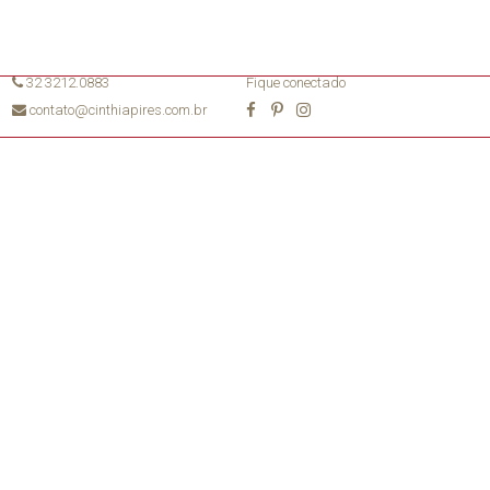
32 3212.0883
Fique conectado
contato@cinthiapires.com.br