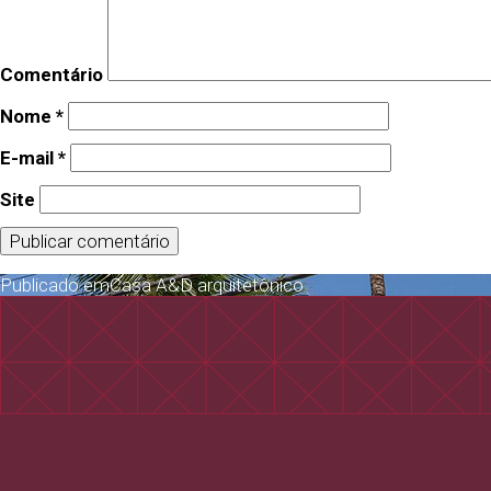
Comentário
Nome
*
E-mail
*
Site
Publicado em
Casa A&D arquitetônico