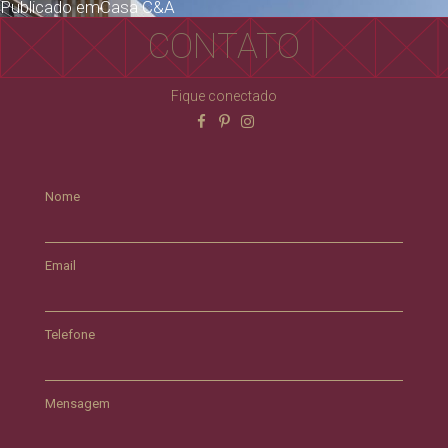
Publicado em
Casa C&A
CONTATO
Fique conectado
Nome
Email
Telefone
Mensagem