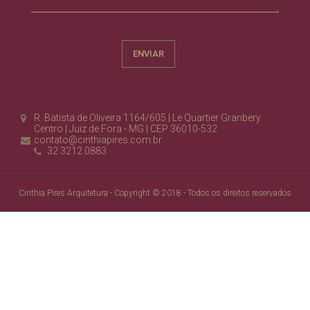
R. Batista de Oliveira 1164/605 | Le Quartier Granbery
Centro | Juiz de Fora - MG | CEP 36010-532
contato@cinthiapires.com.br
32 3212.0883
Cinthia Pires Arquitetura - Copyright © 2018 - Todos os direitos reservados