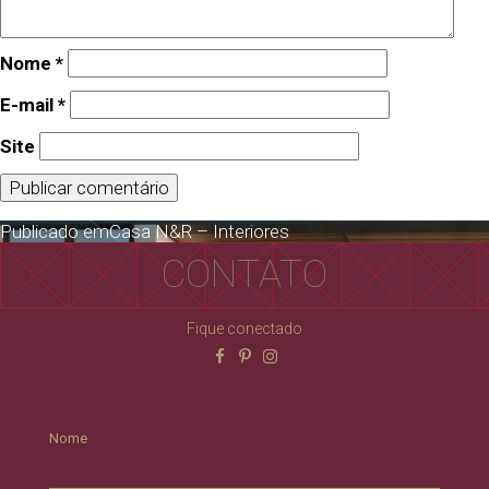
Nome
*
E-mail
*
Site
Publicado em
Casa N&R – Interiores
CONTATO
Fique conectado
Nome