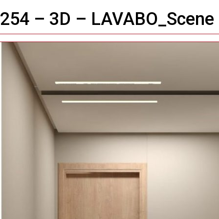
Imagem anterior
254 – 3D – LAVABO_Scene
Próxima imagem
Toggle
navigation