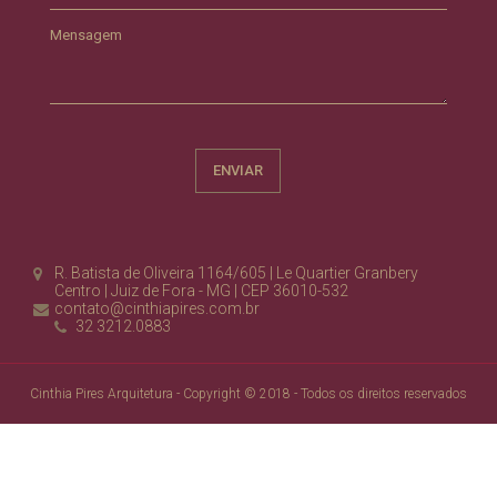
Mensagem
R. Batista de Oliveira 1164/605 | Le Quartier Granbery
Centro | Juiz de Fora - MG | CEP 36010-532
contato@cinthiapires.com.br
32 3212.0883
Cinthia Pires Arquitetura - Copyright © 2018 - Todos os direitos reservados