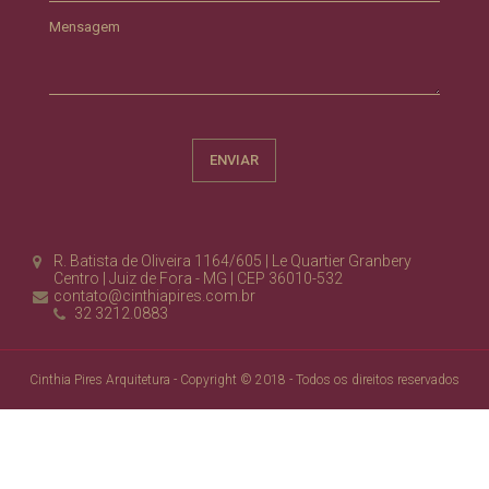
Mensagem
R. Batista de Oliveira 1164/605 | Le Quartier Granbery
Centro | Juiz de Fora - MG | CEP 36010-532
contato@cinthiapires.com.br
32 3212.0883
Cinthia Pires Arquitetura - Copyright © 2018 - Todos os direitos reservados