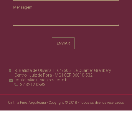
Mensagem
R. Batista de Oliveira 1164/605 | Le Quartier Granbery
Centro | Juiz de Fora - MG | CEP 36010-532
contato@cinthiapires.com.br
32 3212.0883
Cinthia Pires Arquitetura - Copyright © 2018 - Todos os direitos reservados