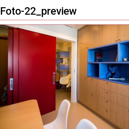
Imagem anterior
Foto-22_preview
Próxima imagem
Toggle
navigation