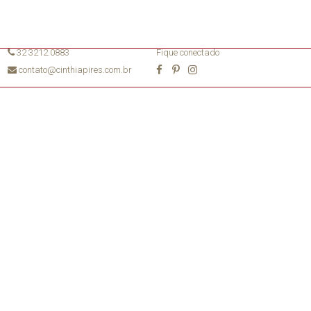
32 3212.0883
Fique conectado
contato@cinthiapires.com.br