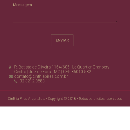
Mensagem
R. Batista de Oliveira 1164/605 | Le Quartier Granbery
Centro | Juiz de Fora - MG | CEP 36010-532
contato@cinthiapires.com.br
32 3212.0883
Cinthia Pires Arquitetura - Copyright © 2018 - Todos os direitos reservados