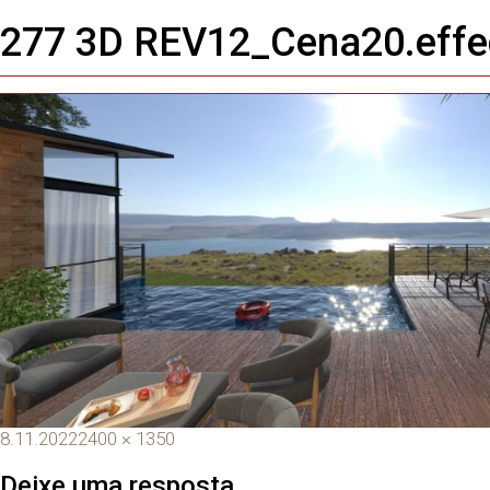
Próxima imagem
277 3D REV12_Cena20.effe
Toggle
navigation
8.11.2022
2400 × 1350
Deixe uma resposta