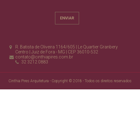
R. Batista de Oliveira 1164/605 | Le Quartier Granbery
Centro | Juiz de Fora - MG | CEP 36010-532
contato@cinthiapires.com.br
32 3212.0883
Cinthia Pires Arquitetura - Copyright © 2018 - Todos os direitos reservados