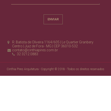
R. Batista de Oliveira 1164/605 | Le Quartier Granbery
Centro | Juiz de Fora - MG | CEP 36010-532
contato@cinthiapires.com.br
32 3212.0883
Cinthia Pires Arquitetura - Copyright © 2018 - Todos os direitos reservados