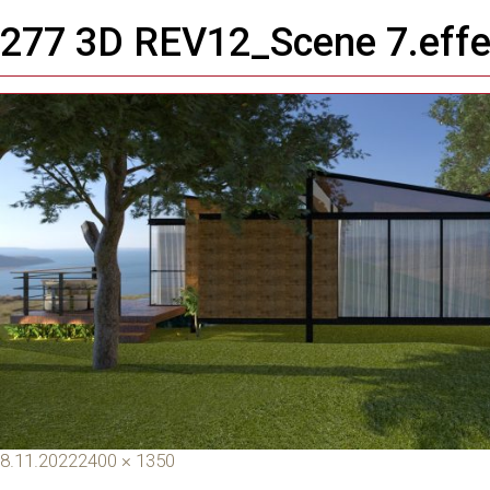
Imagem anterior
277 3D REV12_Scene 7.effe
Próxima imagem
Toggle
navigation
8.11.2022
2400 × 1350